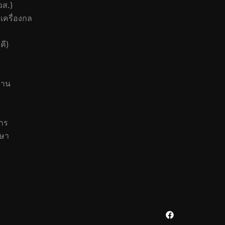
วส.)
เครื่องกล
คี)
งาน
าร
กษา