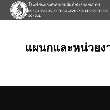
Skip
โรงเรียนกองทัพบกอุปถัมภ์ ช่างกล ขส.ทบ.
to
KONG THABBOK UPATHAM CHANGKOL KHO SO THO BO
content
SCHOOL
แผนกและหน่วยง