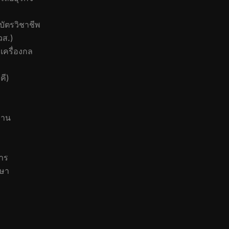
บัตรวิชาชีพ
วส.)
เครื่องกล
คี)
งาน
าร
กษา